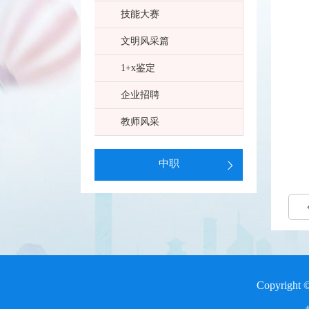
技能大赛
文明风采篇
1+x鉴定
企业招聘
教师风采
中职
Copyri